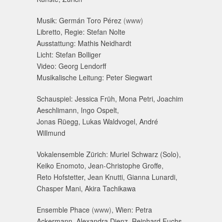
Musik: Germán Toro Pérez
(www)
Libretto, Regie: Stefan Nolte
Ausstattung: Mathis Neidhardt
Licht: Stefan Bolliger
Video: Georg Lendorff
Musikalische Leitung: Peter Siegwart
Schauspiel: Jessica Früh, Mona Petri, Joachim
Aeschlimann, Ingo Ospelt,
Jonas Rüegg, Lukas Waldvogel, André
Willmund
Vokalensemble Zürich: Muriel Schwarz (Solo),
Keiko Enomoto, Jean-Christophe Groffe,
Reto Hofstetter, Jean Knutti, Gianna Lunardi,
Chasper Mani, Akira Tachikawa
Ensemble Phace
(www)
, Wien: Petra
Ackermann, Alexandra Dienz, Reinhard Fuchs,